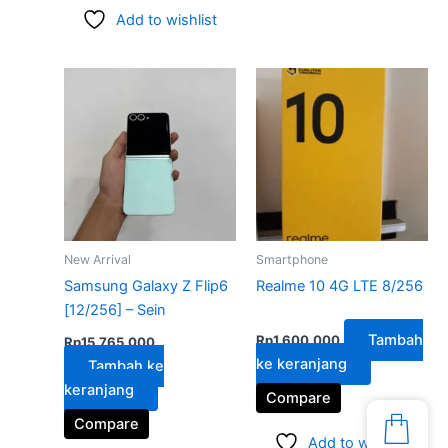
Add to wishlist
New Arrival
Smartphone
Samsung Galaxy Z Flip6
Realme 10 4G LTE 8/256
[12/256] – Sein
Dinilai
5.00
Tambah
Rp
1.600.000
Rp
15.765.000
dari 5
ke keranjang
Tambah ke
keranjang
Compare
Compare
Add to wishlist