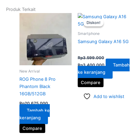
Produk Terkait
Harga
Harga
aslinya
saat
Diskon!
Diskon!
adalah:
ini
Rp3.599.000.
adalah:
Smartphone
Rp3.400.000.
Samsung Galaxy A16 5G
Dinilai
5.00
Rp
3.599.000
dari 5
Tambah
Rp
3.400.000
New Arrival
ke keranjang
ROG Phone 8 Pro
Compare
Phantom Black
16GB/512GB
Add to wishlist
Rp
20.675.000
Tambah ke
keranjang
Compare