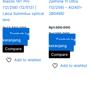
Xiaomi 14T Pro
Zenfone 11 Ultra
(12/256) (12/512) |
(12/256) – AI2401-
Leica Summilux optical
2B049ID
lens
Dinilai
5.00
Rp
1.300.000
Rp
13.560.000
dari 5
Tambah ke
Rp
1.100.000
Tambah ke
keranjang
keranjang
Compare
Compare
Add to wishlist
Add to wishlist