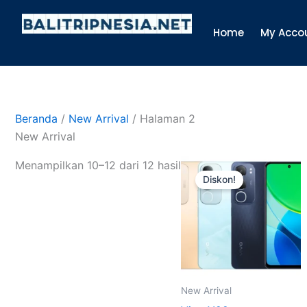
Lewati
ke
Home
My Acco
konten
Beranda
/
New Arrival
/ Halaman 2
New Arrival
Harga
Harga
Menampilkan 10–12 dari 12 hasil
aslinya
saat
Diskon!
adalah:
ini
Rp2.899.000.
adalah:
Rp2.700.000
New Arrival